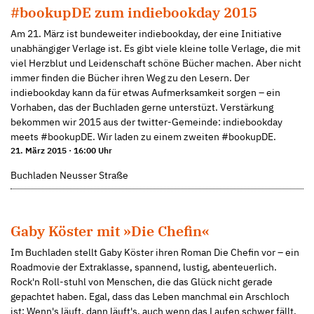
#bookupDE zum indiebookday 2015
Am 21. März ist bundeweiter indiebookday, der eine Initiative
unabhängiger Verlage ist. Es gibt viele kleine tolle Verlage, die mit
viel Herzblut und Leidenschaft schöne Bücher machen. Aber nicht
immer finden die Bücher ihren Weg zu den Lesern. Der
indiebookday kann da für etwas Aufmerksamkeit sorgen – ein
Vorhaben, das der Buchladen gerne unterstüzt. Verstärkung
bekommen wir 2015 aus der twitter-Gemeinde: indiebookday
meets #bookupDE. Wir laden zu einem zweiten #bookupDE.
21. März 2015 · 16:00 Uhr
Buchladen Neusser Straße
Gaby Köster mit »Die Chefin«
Im Buchladen stellt Gaby Köster ihren Roman Die Chefin vor – ein
Roadmovie der Extraklasse, spannend, lustig, abenteuerlich.
Rock'n Roll-stuhl von Menschen, die das Glück nicht gerade
gepachtet haben. Egal, dass das Leben manchmal ein Arschloch
ist: Wenn's läuft, dann läuft's, auch wenn das Laufen schwer fällt.