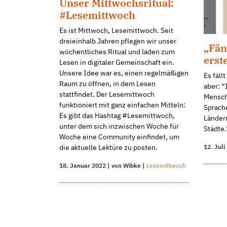
Unser Mittwochsritual:
#Lesemittwoch
Es ist Mittwoch, Lesemittwoch. Seit
dreieinhalb Jahren pflegen wir unser
„Fän
wöchentliches Ritual und laden zum
erst
Lesen in digitaler Gemeinschaft ein.
Unsere Idee war es, einen regelmäßigen
Es fäl
Raum zu öffnen, in dem Lesen
aber: “
stattfindet. Der Lesemittwoch
Mensch
funktioniert mit ganz einfachen Mitteln:
Sprach
Es gibt das Hashtag #Lesemittwoch,
Länder
unter dem sich inzwischen Woche für
Städte.
Woche eine Community einfindet, um
12. Juli
die aktuelle Lektüre zu posten.
18. Januar 2022 | von Wibke |
Lesemittwoch