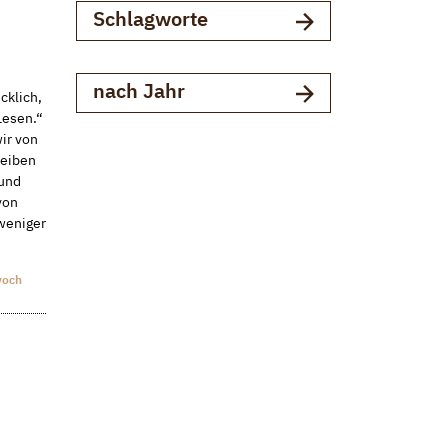
Schlagworte
nach Jahr
cklich,
Lesen.“
ir von
reiben
 und
von
 weniger
woch