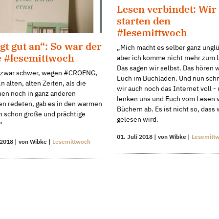
Lesen verbindet: Wir
starten den
#lesemittwoch
gt gut an“: So war der
„Mich macht es selber ganz unglü
e #lesemittwoch
aber ich komme nicht mehr zum 
Das sagen wir selbst. Das hören w
lt zwar schwer, wegen #CROENG,
Euch im Buchladen. Und nun sch
In alten, alten Zeiten, als die
wir auch noch das Internet voll -
en noch in ganz anderen
lenken uns und Euch vom Lesen 
en redeten, gab es in den warmen
Büchern ab. Es ist nicht so, dass
n schon große und prächtige
gelesen wird.
“
01. Juli 2018 | von Wibke |
Lesemitt
 2018 | von Wibke |
Lesemittwoch