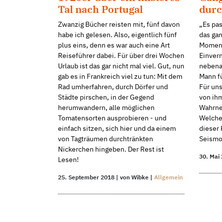
Tal nach Portugal
durc
Zwanzig Bücher reisten mit, fünf davon
„Es pas
habe ich gelesen. Also, eigentlich fünf
das gan
plus eins, denn es war auch eine Art
Moment
Reiseführer dabei. Für über drei Wochen
Einvern
Urlaub ist das gar nicht mal viel. Gut, nun
nebena
gab es in Frankreich viel zu tun: Mit dem
Mann fü
Rad umherfahren, durch Dörfer und
Für un
Städte pirschen, in der Gegend
von ih
herumwandern, alle möglichen
Wahrneh
Tomatensorten ausprobieren - und
Welche
einfach sitzen, sich hier und da einem
dieser 
von Tagträumen durchtränkten
Seismog
Nickerchen hingeben. Der Rest ist
30. Mai
Lesen!
25. September 2018 | von Wibke |
Allgemein