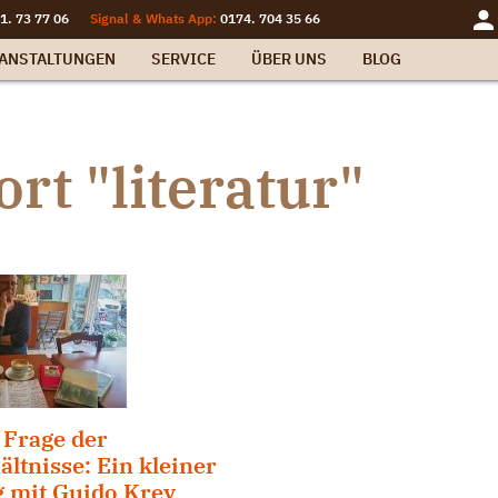
1. 73 77 06
Signal & Whats App:
0174. 704 35 66
ANSTALTUNGEN
SERVICE
ÜBER UNS
BLOG
rt "literatur"
 Frage der
ältnisse: Ein kleiner
 mit Guido Krey