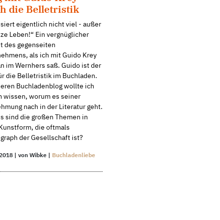
h die Belletristik
siert eigentlich nicht viel - außer
ze Leben!“ Ein vergnüglicher
 des gegenseiten
ehmens, als ich mit Guido Krey
n im Wernhers saß. Guido ist der
r die Belletristik im Buchladen.
seren Buchladenblog wollte ich
m wissen, worum es seiner
mung nach in der Literatur geht.
s sind die großen Themen in
Kunstform, die oftmals
raph der Gesellschaft ist?
 2018 | von Wibke |
Buchladenliebe