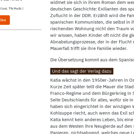
widmet sie sich in ihrem Roman dem we
deutschen Geschichte: Exilianten des s
 (inkl. 7% MwSt.)
Zuflucht in der DDR. Erzählt wird die Fa
llen
spanischen Kommunisten, die selbst in i
riechenden Wohnung nicht den Traum vo
wir wissen, haben Kinder oft nicht die g
Abnabelungsprozesse, der in der Flucht
Mauerfall trifft sie ihre Familie wieder.
Die Übersetzung kommt aus dem Spanisc
Und das sagt der Verlag dazu
Katia wächst in den 1950er-Jahren in Os
Kurze Zeit später teilt die Mauer die Stad
Franco-Regime und dem Bürgerkrieg in S
Seite Deutschlands für alles, wofür sie i
haben sich eingerichtet in der winzigen 
Kohlsuppe riecht, auch wenn das Exil sch
Katia kennt kein anderes Leben, bis ein
aus dem Westen ihre Neugierde auf den Re
Papieren, nichtsahnend, welches neue Le