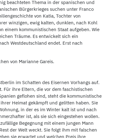
nig beachteten Thema in der spanischen und
panischen Bürgerkrieges suchen unter Franco
miliengeschichte von Katia, Tochter von
hrer winzigen, ewig kalten, dunklen, nach Kohl
n einem kommunistischen Staat aufgeben. Wie
leichen Träume. Es entwickelt sich ein
 nach Westdeutschland endet. Erst nach
hen von Marianne Gareis.
tberlin im Schatten des Eisernen Vorhangs auf.
t. Für ihre Eltern, die vor dem faschistischen
panien geflohen sind, steht die kommunistische
n ihrer Heimat gekämpft und gelitten haben. Sie
Wohnung, in der es im Winter kalt ist und nach
merzhafter ist, als sie sich eingestehen wollen.
e zufällige Begegnung mit einem jungen Mann
st der Welt weckt. Sie folgt ihm mit falschen
ben sie erwartet und welchen Preis ihre