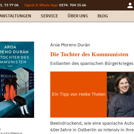
1. 73 77 06
Signal & Whats App:
0174. 704 35 66
ANSTALTUNGEN
SERVICE
ÜBER UNS
BLOG
Aroa Moreno Durán
Die Tochter des Kommunisten
Exilianten des spanischen Bürgerkrieges
Ein Tipp von Heike Thelen
Beeindruckend, wie eine spanische Auto
60erJahre in Ostberlin so intensiv in ih
n
-3-442-75904-0