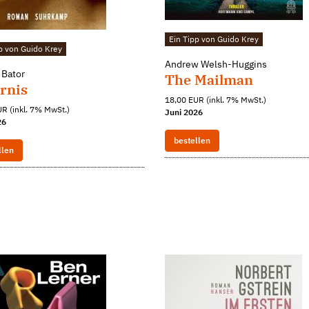
Ein Tipp von Guido Krey
p von Guido Krey
Andrew Welsh-Huggins
 Bator
The Mailman
ernis
18,00 EUR (inkl. 7% MwSt.)
R (inkl. 7% MwSt.)
Juni 2026
26
bestellen
llen