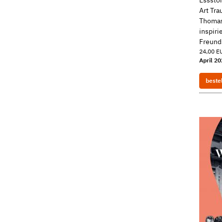
Art Tra
Thomas
inspiri
Freund
24,00 EU
April 2
beste