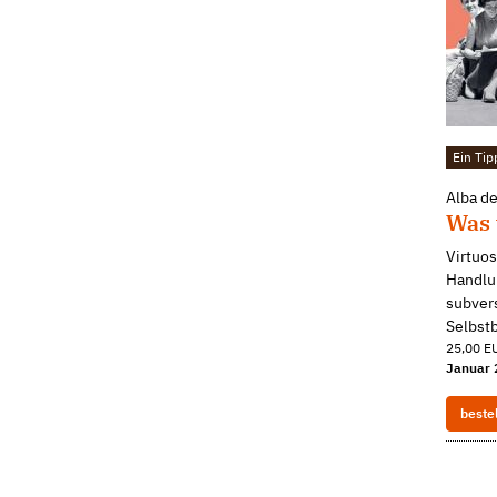
Ein Tip
Alba d
Was 
Virtuos
Handlu
subver
Selbst
25,00 EU
Januar 
beste