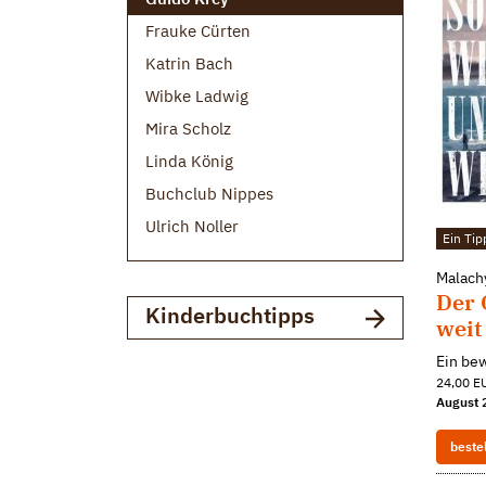
Frauke Cürten
Katrin Bach
Wibke Ladwig
Mira Scholz
Linda König
Buchclub Nippes
Ulrich Noller
Ein Tip
Malach
Der 
Kinderbuchtipps
weit
Ein be
24,00 EU
August 
beste