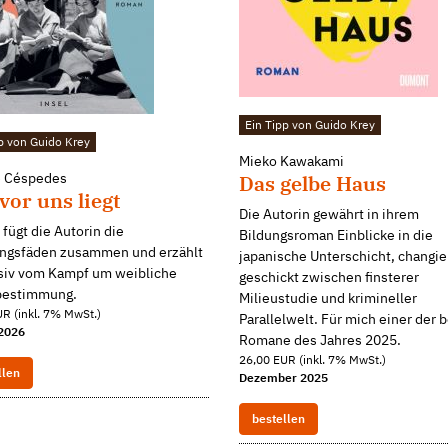
Ein Tipp von Guido Krey
p von Guido Krey
Mieko Kawakami
e Céspedes
Das gelbe Haus
vor uns liegt
Die Autorin gewährt in ihrem
 fügt die Autorin die
Bildungsroman Einblicke in die
ngsfäden zusammen und erzählt
japanische Unterschicht, changie
siv vom Kampf um weibliche
geschickt zwischen finsterer
bestimmung.
Milieustudie und krimineller
R (inkl. 7% MwSt.)
Parallelwelt. Für mich einer der 
2026
Romane des Jahres 2025.
26,00 EUR (inkl. 7% MwSt.)
llen
Dezember 2025
bestellen