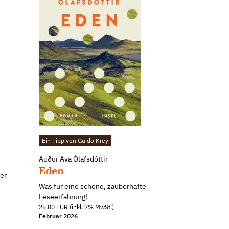
Ein Tipp von Guido Krey
Auður Ava Ólafsdóttir
Eden
er
Was für eine schöne, zauberhafte
Leseerfahrung!
25,00 EUR (inkl. 7% MwSt.)
Februar 2026