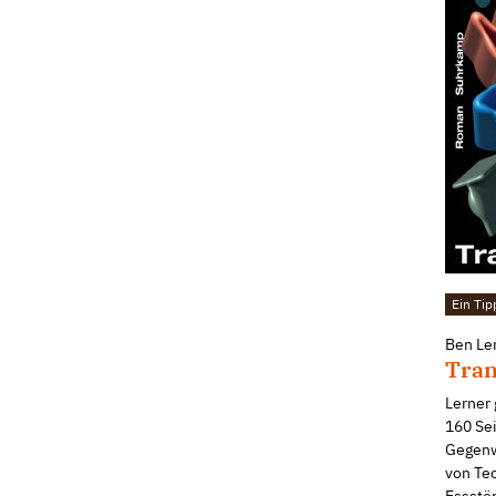
Ein Tip
Ben Le
Tran
Lerner 
160 Se
Gegenw
von Te
Essstör