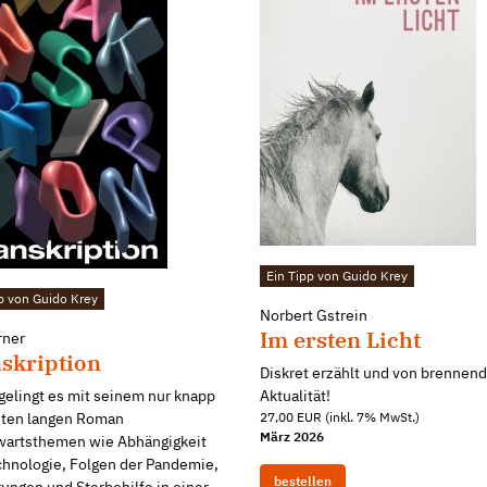
Ein Tipp von Guido Krey
p von Guido Krey
Norbert Gstrein
Im ersten Licht
rner
skription
Diskret erzählt und von brennend
gelingt es mit seinem nur knapp
Aktualität!
iten langen Roman
27,00 EUR (inkl. 7% MwSt.)
März 2026
artsthemen wie Abhängigkeit
chnologie, Folgen der Pandemie,
bestellen
ungen und Sterbehilfe in einer