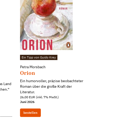
Ein Tipp von Guido Krey
Petra Morsbach
Orion
Ein humorvoller, präzise beobachteter
as Land
Roman über die große Kraft der
chen.“
Literatur.
26,00 EUR (inkl. 7% MwSt.)
Juni 2026
bestellen