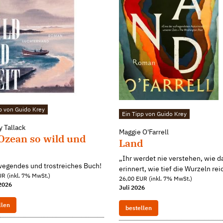
p von Guido Krey
Ein Tipp von Guido Krey
y Tallack
Maggie O'Farrell
Ozean so wild und
Land
„Ihr werdet nie verstehen, wie d
wegendes und trostreiches Buch!
erinnert, wie tief die Wurzeln rei
R (inkl. 7% MwSt.)
26,00 EUR (inkl. 7% MwSt.)
2026
Juli 2026
llen
bestellen