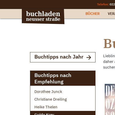
Telefon:
022
BÜCHER
VER
B
Buchtipps nach Jahr
Liebli
daher 
suchen
Buchtipps nach
Empfehlung
Dorothee Junck
Christiane Dreiling
Heike Thelen
Guido Krey