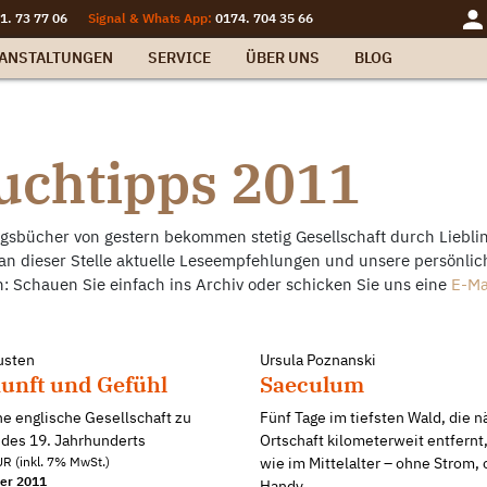
1. 73 77 06
Signal & Whats App:
0174. 704 35 66
ANSTALTUNGEN
SERVICE
ÜBER UNS
BLOG
uchtipps 2011
ngsbücher von gestern bekommen stetig Gesellschaft durch Liebli
an dieser Stelle aktuelle Leseempfehlungen und unsere persönlich
: Schauen Sie einfach ins Archiv oder schicken Sie uns eine
E-Ma
usten
Ursula Poznanski
unft und Gefühl
Saeculum
ne englische Gesellschaft zu
Fünf Tage im tiefsten Wald, die n
 des 19. Jahrhunderts
Ortschaft kilometerweit entfernt
R (inkl. 7% MwSt.)
wie im Mittelalter – ohne Strom,
er 2011
Handy.