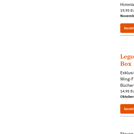
Himmle
19,95 EU
Novemb
beste
Lego
Box
Exklusi
Wing-Fi
Büchern
14,95 EU
Oktober
beste
Steven