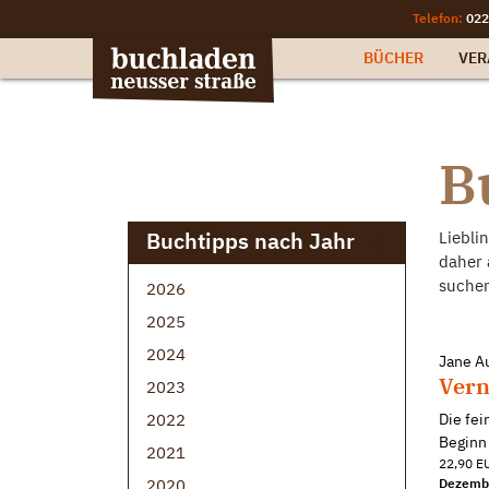
Telefon:
022
BÜCHER
VER
B
Buchtipps nach Jahr
Liebli
daher 
suchen
2026
2025
2024
Jane A
Vern
2023
2022
Die fei
Beginn
2021
22,90 EU
2020
Dezemb