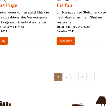
ms Fuge
EisTau
inem neuen Roman spitzt Uhly die
Ein Mann, der die Gletscher so s
es Erzählens, des Verwirrspiels
liebt, dass er an ihrem Sterben
 Frage nach Identität weiter zu.
verzweifelt
R (inkl. 7% MwSt.)
18,90 EUR (inkl. 7% MwSt.)
 2011
Oktober 2011
llen
bestellen
1
2
3
4
5
...