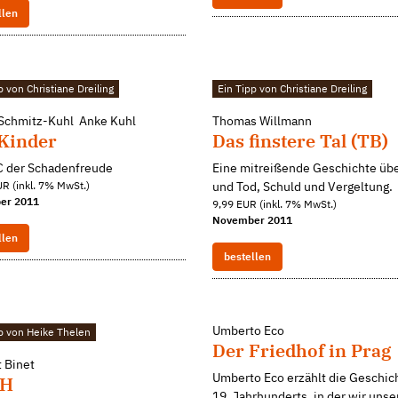
llen
p von Christiane Dreiling
Ein Tipp von Christiane Dreiling
 Schmitz-Kuhl Anke Kuhl
Thomas Willmann
 Kinder
Das finstere Tal (TB)
C der Schadenfreude
Eine mitreißende Geschichte übe
R (inkl. 7% MwSt.)
und Tod, Schuld und Vergeltung.
er 2011
9,99 EUR (inkl. 7% MwSt.)
November 2011
llen
bestellen
Umberto Eco
p von Heike Thelen
Der Friedhof in Prag
t Binet
Umberto Eco erzählt die Geschic
H
19. Jahrhunderts, in der wir unse