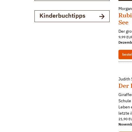
Morgan
Rubi
Kinderbuchtipps
See
Der gr
9,99 EUR
Dezemb
beste
Judith
Der 
Giraffe
Schule 
Leben e
letzte i
21,90 EU
Novemb