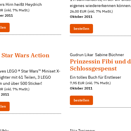
rs Hirn heißt Heydrich
eigenes wiedererkennen können
R (inkl. 7% MwSt.)
26,00 EUR (inkl. 7% MwSt.)
er 2011
Oktober 2011
llen
bestellen
 Star Wars Action
Gudrun Likar Sabine Büchner
Prinzessin Fibi und 
Schlossgespenst
ves LEGO ® Star Wars™ Miniset X-
ghter mit 61 Teilen, 3 LEGO
Ein tolles Buch für Erstleser
 und über 500 Sticker!
7,95 EUR (inkl. 7% MwSt.)
Oktober 2011
R (inkl. 7% MwSt.)
 2011
bestellen
llen
 Uhly
Ilija Trojanow