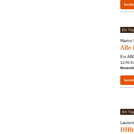
beste
Ein Tip
Martin
Alle
Ein AB
12,90 EU
Novemb
beste
Ein Tip
Lauren
HHh