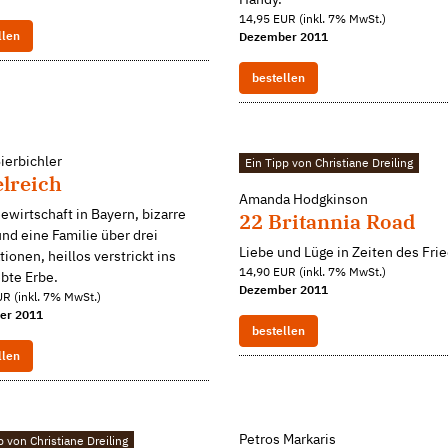
14,95 EUR (inkl. 7% MwSt.)
llen
Dezember 2011
bestellen
ierbichler
Ein Tipp von Christiane Dreiling
elreich
Amanda Hodgkinson
ewirtschaft in Bayern, bizarre
22 Britannia Road
nd eine Familie über drei
Liebe und Lüge in Zeiten des Fri
ionen, heillos verstrickt ins
14,90 EUR (inkl. 7% MwSt.)
bte Erbe.
Dezember 2011
R (inkl. 7% MwSt.)
er 2011
bestellen
llen
Petros Markaris
p von Christiane Dreiling