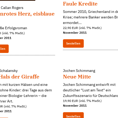
Faule Kredite
 Callan Rogers
Sommer 2010, Griechenland in d
nrotes Herz, eisblaue
Krise; mehrere Banker werden Br
ermordet...
oße Erfolgsroman
22,90 EUR (inkl. 7% MwSt.)
November 2011
 (inkl. 7% MwSt.)
er 2011
bestellen
llen
 Schalansky
Jochen Schimmang
Hals der Giraffe
Neue Mitte
n mit kurzen Hälsen und eine
Jochen Schimmang entwirft mit
ohne Kinder: drei Tage aus dem
deutlicher "Lust am Text" ein
iner Biologie-Lehrerin – die
Zukunftsszenario für Deutschlan
hrer Art.
19,90 EUR (inkl. 7% MwSt.)
November 2011
R (inkl. 7% MwSt.)
er 2011
bestellen