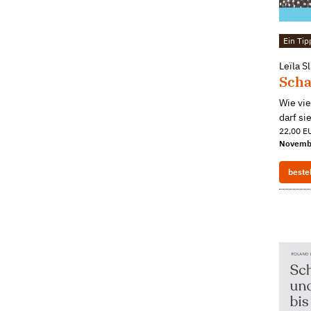
Ein Tip
Leïla S
Scha
Wie vie
darf si
22,00 EU
Novemb
beste