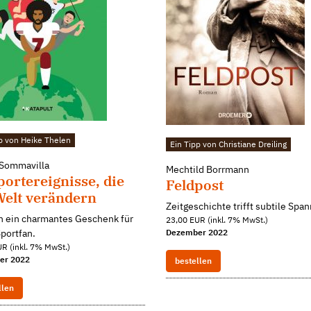
p von Heike Thelen
Ein Tipp von Christiane Dreiling
 Sommavilla
Mechtild Borrmann
portereignisse, die
Feldpost
Welt verändern
Zeitgeschichte trifft subtile Spa
ch ein charmantes Geschenk für
23,00 EUR (inkl. 7% MwSt.)
portfan.
Dezember 2022
R (inkl. 7% MwSt.)
er 2022
bestellen
llen