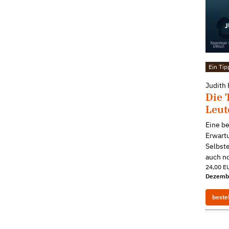
Ein Ti
Judith
Die 
Leut
Eine b
Erwartu
Selbste
auch n
24,00 EU
Dezemb
beste