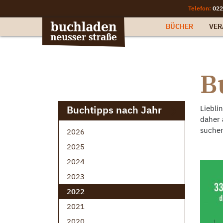
Telefon:
022
BÜCHER
VER
B
Buchtipps nach Jahr
Liebli
daher 
suchen
2026
2025
2024
2023
2022
2021
2020