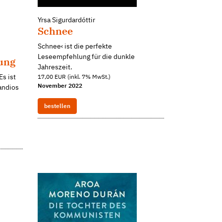
Yrsa Sigurdardóttir
Schnee
Schnee‹ ist die perfekte
Leseempfehlung für die dunkle
ung
Jahreszeit.
s ist
17,00 EUR (inkl. 7% MwSt.)
November 2022
randios
bestellen