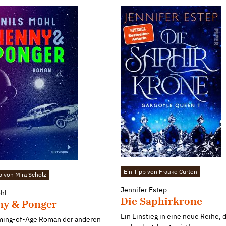
Ein Tipp von Frauke Cürten
p von Mira Scholz
Jennifer Estep
ohl
Die Saphirkrone
y & Ponger
Ein Einstieg in eine neue Reihe, 
ming-of-Age Roman der anderen