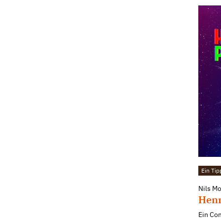
Ein Tip
Nils M
Henn
Ein Co