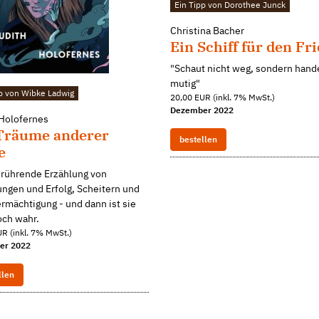
Ein Tipp von Dorothee Junck
Christina Bacher
Ein Schiff für den Fr
"Schaut nicht weg, sondern hand
mutig"
pp von Wibke Ladwig
20,00 EUR (inkl. 7% MwSt.)
Dezember 2022
 Holofernes
Träume anderer
bestellen
e
erührende Erzählung von
ngen und Erfolg, Scheitern und
rmächtigung - und dann ist sie
och wahr.
R (inkl. 7% MwSt.)
er 2022
llen