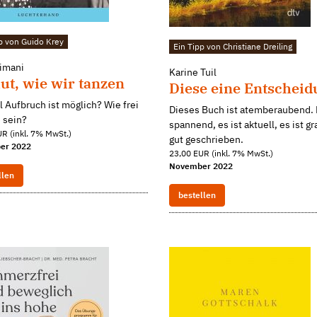
p von Guido Krey
Ein Tipp von Christiane Dreiling
limani
Karine Tuil
ut, wie wir tanzen
Diese eine Entscheid
l Aufbruch ist möglich? Wie frei
Dieses Buch ist atemberaubend. E
e sein?
spannend, es ist aktuell, es ist g
R (inkl. 7% MwSt.)
gut geschrieben.
er 2022
23,00 EUR (inkl. 7% MwSt.)
November 2022
llen
bestellen