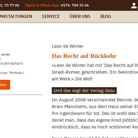
1. 73 77 06
Signal & Whats App:
0174. 704 35 66
ANSTALTUNGEN
SERVICE
ÜBER UNS
BLOG
Leon de Winter
 Leinen
Das Recht auf Rückkehr
n
-3-257-06733-0
»Leon de Winter hat mit 'Das Recht auf
Israel-Roman geschrieben. Ein beeindruc
 (inkl. 7% MwSt.)
am Werk.«
Die Welt
llen
Und das sagt der Verlag dazu
Im August 2008 verschwindet Bennie, der
Bram Mannheim, aus dem Haus seiner Elte
ihn irgendwann für tot. Das ist wohl das
denkt man, dass das eigene Kind plötzlic
eindrücklich, dass es noch schlimmer 