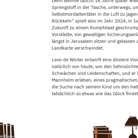
Denn Bennie taucht 16 Jahre später wiede
Sprengstoff in der Tasche, unterwegs, um
Selbstmordattentäter in die Luft zu jag
Rückkehr" spielt also im Jahr 2024, in Is
Zukunft zu einem Rumpfstaat geschrumpft 
Vorstädte, von gewaltigen Sicherungsanl
längst in Jerusalem sitzen und gelassen 
Landkarte verschwindet.
Leon de Winter entwirft eine düstere Vis
natürlich von heute, von den Sehnsücht
Schwächen und Leidenschaften, und er lä
Mannheim erleben, eines pragmatischen,
die Suche nach seinem Kind um den halb
tatsächlich so etwas wie das Glück findet.