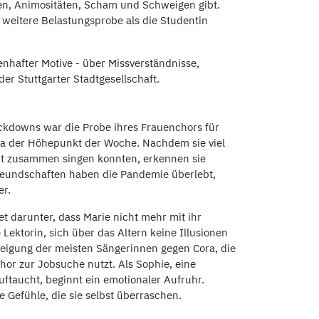
, Animositäten, Scham und Schweigen gibt.
e weitere Belastungsprobe als die Studentin
enhafter Motive - über Missverständnisse,
er Stuttgarter Stadtgesellschaft.
ockdowns war die Probe ihres Frauenchors für
ena der Höhepunkt der Woche. Nachdem sie viel
cht zusammen singen konnten, erkennen sie
Freundschaften haben die Pandemie überlebt,
er.
idet darunter, dass Marie nicht mehr mit ihr
Lektorin, sich über das Altern keine Illusionen
neigung der meisten Sängerinnen gegen Cora, die
hor zur Jobsuche nutzt. Als Sophie, eine
ftaucht, beginnt ein emotionaler Aufruhr.
ie Gefühle, die sie selbst überraschen.