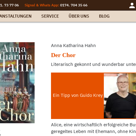
1. 73 77 06
Signal & Whats App:
0174. 704 35 66
ANSTALTUNGEN
SERVICE
ÜBER UNS
BLOG
Anna Katharina Hahn
Der Chor
Literarisch gekonnt und wunderbar unte
Ein Tipp von Guido Krey
Alice, eine wirtschaftlich erfolgreiche Bu
p
geregeltes Leben mit Ehemann, ohne Kind
n