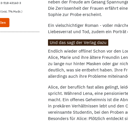
neben der Freude am Gesang Spannungen
-3-518-43160-3
Die Zerrissenheit der Frauen erfährt ein
 (inkl. 7% MwSt.)
Sophie zur Probe erscheint.
llen
Ein vielschichtiger Roman - voller märch
Liebesverrat und Tod, zudem ein Porträt d
Und das sagt der Verlag dazu
Endlich wieder offline! Schon vor den L
Alice, Marie und ihre ältere Freundin L
zu lange nur hinter Masken oder gar ni
deutlich, was sie entbehrt haben. Ihre 
allerdings auch ihre Probleme miteinand
Alice, der beruflich fast alles gelingt, le
spricht. Während Lena, eine pensionierte 
macht. Ein offenes Geheimnis ist die Ab
in prekären Verhältnissen lebt und den C
vereinsamte Studentin, bei den Proben au
Besonders für Alice: Plötzlich entdeckt s