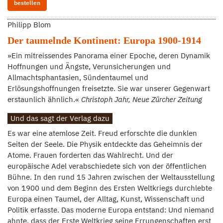
bestellen
Philipp Blom
Der taumelnde Kontinent: Europa 1900-1914
»Ein mitreissendes Panorama einer Epoche, deren Dynamik
Hoffnungen und Ängste, Verunsicherungen und
Allmachtsphantasien, Sündentaumel und
Erlösungshoffnungen freisetzte. Sie war unserer Gegenwart
erstaunlich ähnlich.«
Christoph Jahr, Neue Zürcher Zeitung
Und das sagt der Verlag dazu
Es war eine atemlose Zeit. Freud erforschte die dunklen
Seiten der Seele. Die Physik entdeckte das Geheimnis der
Atome. Frauen forderten das Wahlrecht. Und der
europäische Adel verabschiedete sich von der öffentlichen
Bühne. In den rund 15 Jahren zwischen der Weltausstellung
von 1900 und dem Beginn des Ersten Weltkriegs durchlebte
Europa einen Taumel, der Alltag, Kunst, Wissenschaft und
Politik erfasste. Das moderne Europa entstand: Und niemand
ahnte, dass der Erste Weltkrieg seine Errungenschaften erst