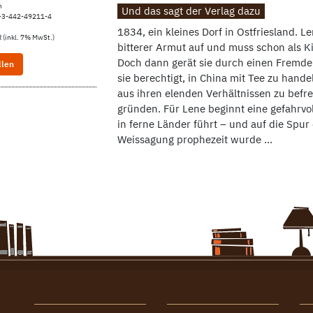
n
Und das sagt der Verlag dazu
-3-442-49211-4
1834, ein kleines Dorf in Ostfriesland. L
 (inkl. 7% MwSt.)
bitterer Armut auf und muss schon als 
Doch dann gerät sie durch einen Fremden
llen
sie berechtigt, in China mit Tee zu hande
aus ihren elenden Verhältnissen zu befr
gründen. Für Lene beginnt eine gefahrvol
in ferne Länder führt – und auf die Spur d
Weissagung prophezeit wurde ...