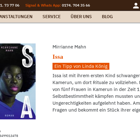
1. 73 77 06
Signal & Whats App:
0174. 704 35 66
ANSTALTUNGEN
SERVICE
ÜBER UNS
BLOG
Mirrianne Mahn
Issa
Ein Tipp von Linda König
Issa ist mit ihrem ersten Kind schwanger.
Kamerun, um dort Rituale zu vollziehen.
von fünf Frauen in Kamerun in der Zeit 1
Selbstbestimmtheit kämpfen mussten un
Ungerechtigkeiten aufgelehnt haben. Am 
Fragen und bekommt ein Stück ihrer eige
n
83499013478