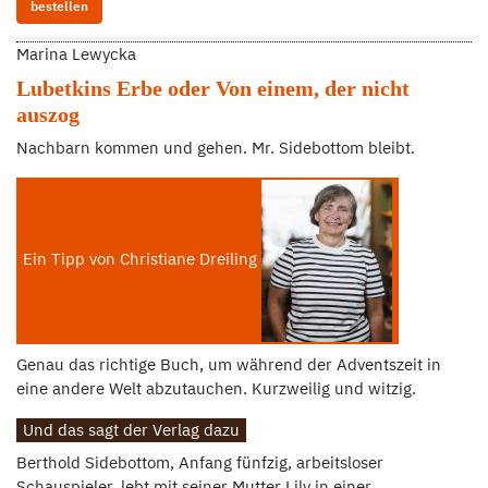
bestellen
Marina Lewycka
Lubetkins Erbe oder Von einem, der nicht
auszog
Nachbarn kommen und gehen. Mr. Sidebottom bleibt.
Ein Tipp von Christiane Dreiling
Genau das richtige Buch, um während der Adventszeit in
eine andere Welt abzutauchen. Kurzweilig und witzig.
Und das sagt der Verlag dazu
Berthold Sidebottom, Anfang fünfzig, arbeitsloser
Schauspieler, lebt mit seiner Mutter Lily in einer