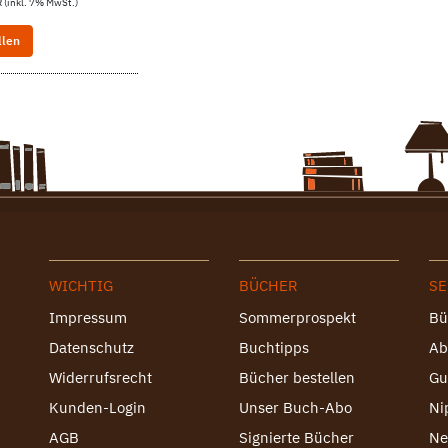
 (inkl. 7% MwSt.)
llen
WICHTIG
BÜCHER
SE
Impressum
Sommerprospekt
Bü
Datenschutz
Buchtipps
Ab
Widerrufsrecht
Bücher bestellen
Gu
Kunden-Login
Unser Buch-Abo
Ni
AGB
Signierte Bücher
Ne