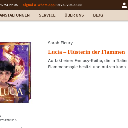
1. 73 77 06
Signal & Whats App:
0174. 704 35 66
ANSTALTUNGEN
SERVICE
ÜBER UNS
BLOG
Sarah Fleury
Lucia – Flüsterin der Flammen
Auftakt einer Fantasy-Reihe, die in Italie
Flammenmagie besitzt und nutzen kann.
n
83751208215