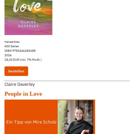
hanserblau
400 Seiten
ISBN 9783446283688
2026
18,00 EUR (inkl. 7% MwSt.)
bestellen
Claire Daverley
People in Love
Ein Tipp von Mira Scholz