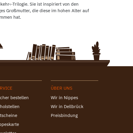
r‹-Trilogie. Sie ist inspiriert von den
s Großmutter, die diese im hohen Alter auf
ommen hat.
RVICE
ÜBER UNS
cher bestellen
Wir in Nippes
holstellen
Wir in Dellbrück
tscheine
Preisbindung
ppeskarte