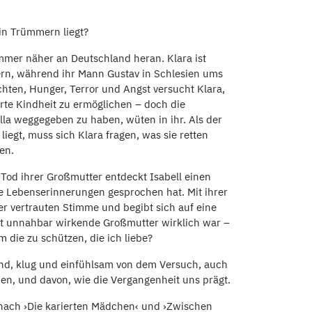
in Trümmern liegt?
 immer näher an Deutschland heran. Klara ist
ern, während ihr Mann Gustav in Schlesien ums
en, Hunger, Terror und Angst versucht Klara,
te Kindheit zu ermöglichen – doch die
la weggegeben zu haben, wüten in ihr. Als der
iegt, muss sich Klara fragen, was sie retten
gen.
 Tod ihrer Großmutter entdeckt Isabell einen
re Lebenserinnerungen gesprochen hat. Mit ihrer
er vertrauten Stimme und begibt sich auf eine
 oft unnahbar wirkende Großmutter wirklich war –
m die zu schützen, die ich liebe?
end, klug und einfühlsam von dem Versuch, auch
ben, und davon, wie die Vergangenheit uns prägt.
st nach ›Die karierten Mädchen‹ und ›Zwischen