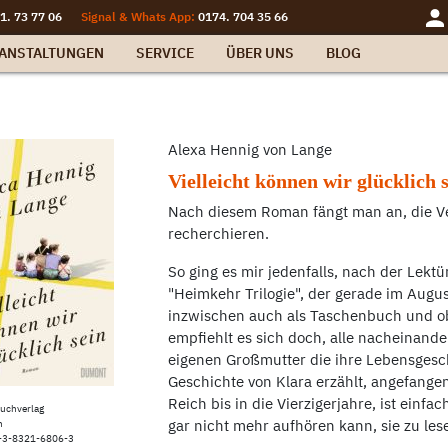
1. 73 77 06
Signal & Whats App:
0174. 704 35 66
ANSTALTUNGEN
SERVICE
ÜBER UNS
BLOG
Alexa Hennig von Lange
Vielleicht können wir glücklich 
Nach diesem Roman fängt man an, die Ve
recherchieren.
So ging es mir jedenfalls, nach der Lektü
"Heimkehr Trilogie", der gerade im Augus
inzwischen auch als Taschenbuch und ob
empfiehlt es sich doch, alle nacheinander 
eigenen Großmutter die ihre Lebensgesc
Geschichte von Klara erzählt, angefangen
Reich bis in die Vierzigerjahre, ist einf
uchverlag
gar nicht mehr aufhören kann, sie zu les
n
-3-8321-6806-3