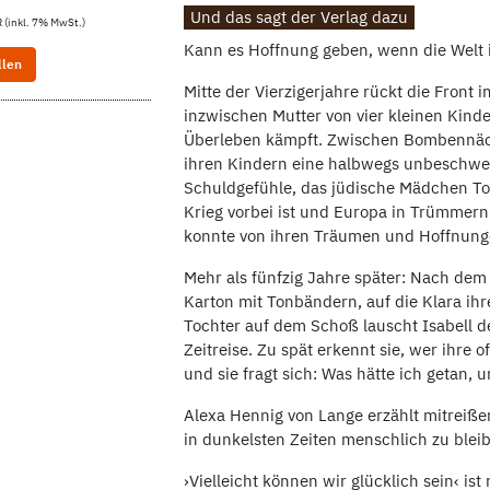
Und das sagt der Verlag dazu
 (inkl. 7% MwSt.)
Kann es Hoffnung geben, wenn die Welt 
llen
Mitte der Vierzigerjahre rückt die Front
inzwischen Mutter von vier kleinen Kind
Überleben kämpft. Zwischen Bombennächt
ihren Kindern eine halbwegs unbeschwer
Schuldgefühle, das jüdische Mädchen Tol
Krieg vorbei ist und Europa in Trümmern l
konnte von ihren Träumen und Hoffnun
Mehr als fünfzig Jahre später: Nach dem
Karton mit Tonbändern, auf die Klara ih
Tochter auf dem Schoß lauscht Isabell d
Zeitreise. Zu spät erkennt sie, wer ihre
und sie fragt sich: Was hätte ich getan, u
Alexa Hennig von Lange erzählt mitreiß
in dunkelsten Zeiten menschlich zu blei
›Vielleicht können wir glücklich sein‹ i