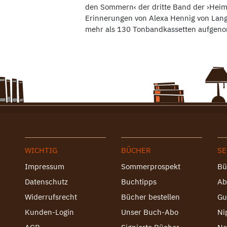
den Sommern‹ der dritte Band der ›Heimkeh
Erinnerungen von Alexa Hennig von Lange
mehr als 130 Tonbandkassetten aufgen
WICHTIG
BÜCHER
SE
Impressum
Sommerprospekt
Bü
Datenschutz
Buchtipps
Ab
Widerrufsrecht
Bücher bestellen
Gu
Kunden-Login
Unser Buch-Abo
Ni